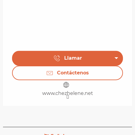
Llamar
Contáctenos
www.chezhelene.net