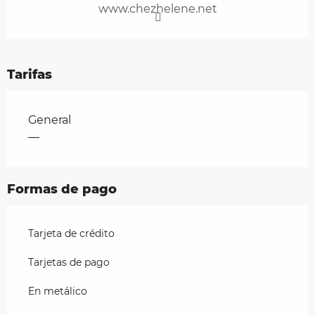
www.chezhelene.net
Tarifas
Tarifas 2026
General
—
Formas de pago
Tarjeta de crédito
Tarjetas de pago
En metálico