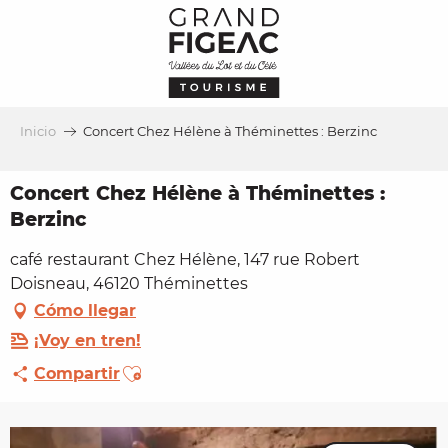
Aller
au
contenu
principal
Inicio
Concert Chez Hélène à Théminettes : Berzinc
Concert Chez Hélène à Théminettes :
Berzinc
café restaurant Chez Hélène, 147 rue Robert
Doisneau, 46120 Théminettes
Cómo llegar
¡Voy en tren!
Ajouter aux favoris
Compartir