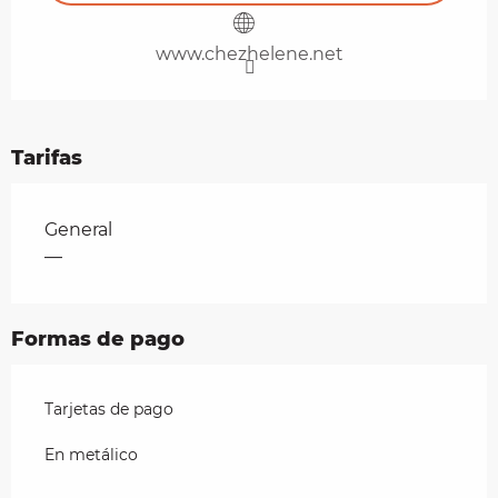
www.chezhelene.net
Tarifas
Tarifas 2026
General
—
Formas de pago
Tarjetas de pago
En metálico