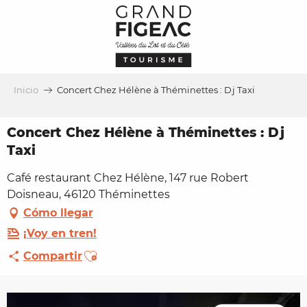
Aller
au
contenu
principal
Inicio
Concert Chez Hélène à Théminettes : Dj Taxi
Concert Chez Hélène à Théminettes : Dj
Taxi
Café restaurant Chez Hélène, 147 rue Robert
Doisneau, 46120 Théminettes
Cómo llegar
¡Voy en tren!
Ajouter aux favoris
Compartir