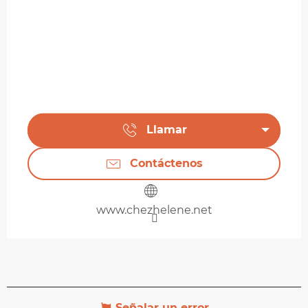
Llamar
Contáctenos
www.chezhelene.net
Señalar un error