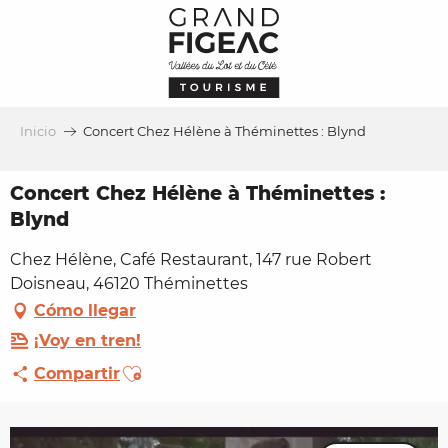
Aller
au
contenu
principal
Inicio
Concert Chez Hélène à Théminettes : Blynd
Concert Chez Hélène à Théminettes :
Blynd
Chez Hélène, Café Restaurant, 147 rue Robert
Doisneau, 46120 Théminettes
Cómo llegar
¡Voy en tren!
Ajouter aux favoris
Compartir