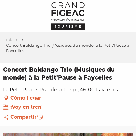
Aller
au
contenu
principal
Inicio
Concert Baldango Trio (Musiques du monde) à la Petit'Pause à
Faycelles
Concert Baldango Trio (Musiques du
monde) à la Petit'Pause à Faycelles
La Petit'Pause, Rue de la Forge, 46100 Faycelles
Cómo llegar
¡Voy en tren!
Ajouter aux favoris
Compartir