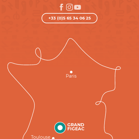
+33 (0)5 65 34 06 25
Paris
GRAND
FIGEAC
Toulouse