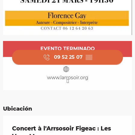
Horarios y datos de contacto
EVENTO TERMINADO
09 52 25 07
▒▒
www.larrosoir.org
Ubicación
Concert à l'Arrsosoir Figeac : Les