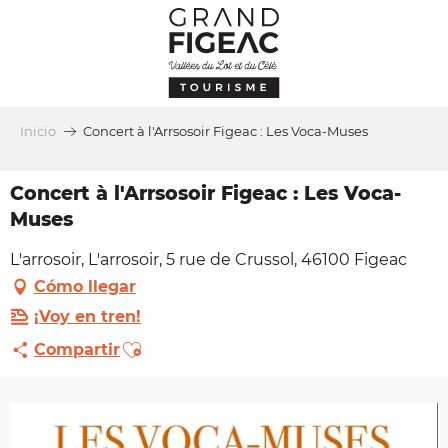
Aller
au
contenu
principal
Inicio
Concert à l'Arrsosoir Figeac : Les Voca-Muses
Concert à l'Arrsosoir Figeac : Les Voca-
Muses
L'arrosoir, L'arrosoir, 5 rue de Crussol, 46100 Figeac
Cómo llegar
¡Voy en tren!
Ajouter aux favoris
Compartir