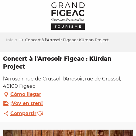
Aller
au
contenu
principal
Inicio
Concert à l'Arrosoir Figeac : Kürdan Project
Concert à l'Arrosoir Figeac : Kürdan
Project
l'Arrosoir, rue de Crussol, l'Arrosoir, rue de Crussol,
46100 Figeac
Cómo llegar
¡Voy en tren!
Ajouter aux favoris
Compartir