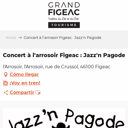
Aller
au
contenu
principal
Inicio
Concert à l'arrosoir Figeac : Jazz'n Pagode
Concert à l'arrosoir Figeac : Jazz'n Pagode
l'Arrosoir, l'Arrosoir, rue de Crussol, 46100 Figeac
Cómo llegar
¡Voy en tren!
Ajouter aux favoris
Compartir