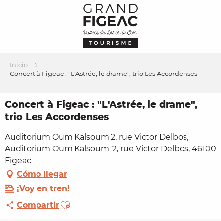
Aller
au
contenu
principal
Inicio
Concert à Figeac : "L'Astrée, le drame", trio Les Accordenses
Concert à Figeac : "L'Astrée, le drame",
trio Les Accordenses
Auditorium Oum Kalsoum 2, rue Victor Delbos,
Auditorium Oum Kalsoum, 2, rue Victor Delbos, 46100
Figeac
Cómo llegar
¡Voy en tren!
Ajouter aux favoris
Compartir