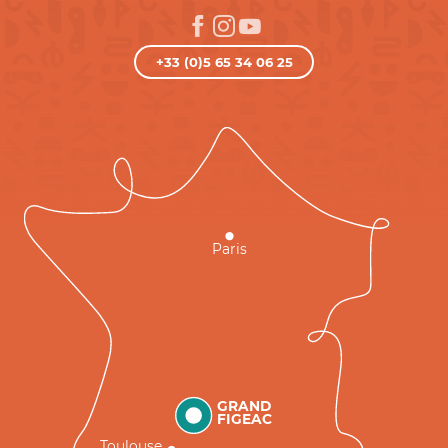
+33 (0)5 65 34 06 25
Paris
GRAND
FIGEAC
Toulouse