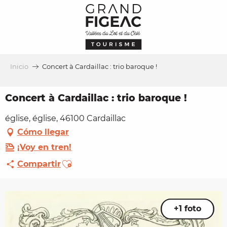
Aller
au
contenu
principal
Inicio
Concert à Cardaillac : trio baroque !
Concert à Cardaillac : trio baroque !
église, église, 46100 Cardaillac
Cómo llegar
¡Voy en tren!
Ajouter aux favoris
Compartir
+1 foto