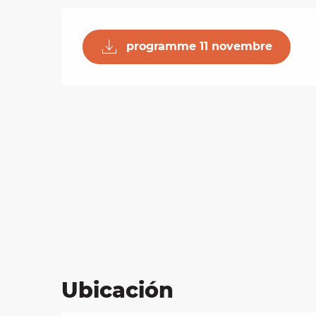
les
programme 11 novembre
ra
 y
Ubicación