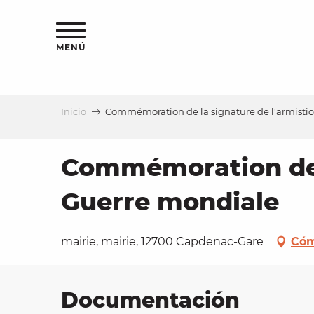
Aller
au
contenu
MENÚ
principal
Inicio
Commémoration de la signature de l'armistic
a
Commémoration de l
Guerre mondiale
mairie, mairie, 12700 Capdenac-Gare
Cóm
Documentación