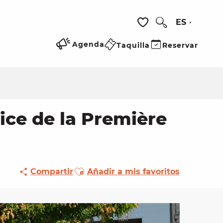
ES
Buscar
Voir les favoris
Agenda
Taquilla
Reservar
ice de la Première
Ajouter aux favoris
Compartir
Añadir a mis favoritos