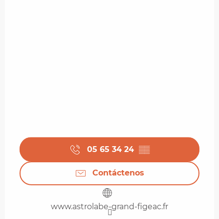
05 65 34 24
▒▒
Contáctenos
www.astrolabe-grand-figeac.fr