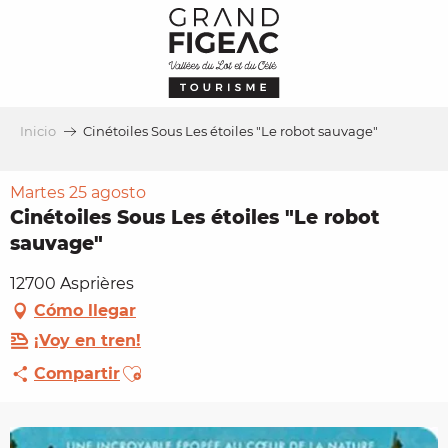
Aller
au
contenu
principal
Inicio
Cinétoiles Sous Les étoiles "Le robot sauvage"
Martes 25 agosto
Cinétoiles Sous Les étoiles "Le robot
sauvage"
12700 Asprières
Cómo llegar
¡Voy en tren!
Ajouter aux favoris
Compartir