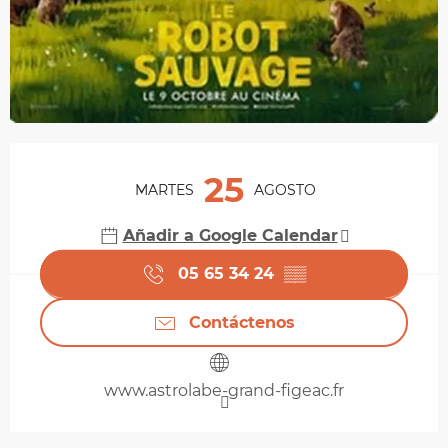
Horarios y datos de contacto
25
MARTES
AGOSTO
Añadir a Google Calendar
05 65 34 24
▒▒
Contáctenos
www.astrolabe-grand-figeac.fr