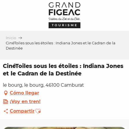
Aller
au
contenu
principal
Inicio
CinéToiles sous les étoiles : Indiana Jones et le Cadran de la
Destinée
CinéToiles sous les étoiles : Indiana Jones
et le Cadran de la Destinée
le bourg, le bourg, 46100 Camburat
Cómo llegar
¡Voy en tren!
Ajouter aux favoris
Compartir