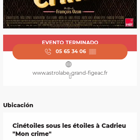
Horarios y datos de contacto
EVENTO TERMINADO
05 65 34 06
▒▒
www.astrolabe-grand-figeac.fr
Ubicación
Cinétoiles sous les étoiles à Cadrieu
"Mon crime"