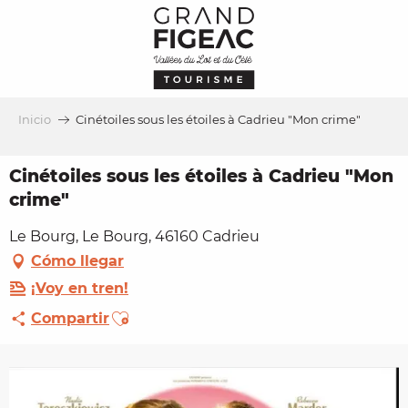
Aller
au
contenu
principal
Inicio
Cinétoiles sous les étoiles à Cadrieu "Mon crime"
Cinétoiles sous les étoiles à Cadrieu "Mon
crime"
Le Bourg, Le Bourg, 46160 Cadrieu
Cómo llegar
¡Voy en tren!
Ajouter aux favoris
Compartir