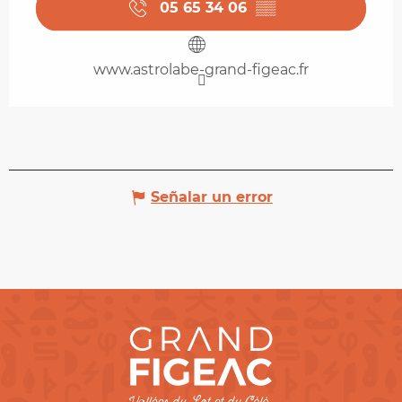
05 65 34 06
▒▒
www.astrolabe-grand-figeac.fr
Señalar un error