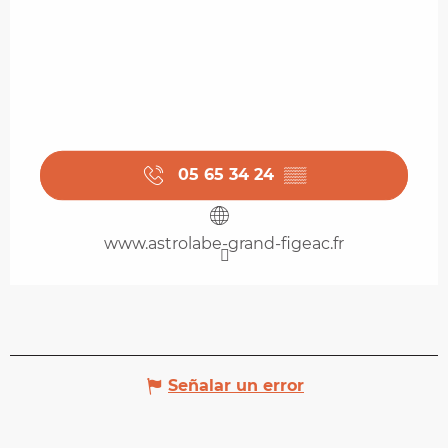
05 65 34 24
▒▒
www.astrolabe-grand-figeac.fr
Señalar un error