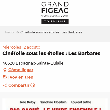
Aller
au
contenu
principal
Inicio
CinéToile sous les étoiles : Les Barbares
Miércoles 12 agosto
CinéToile sous les étoiles : Les Barbares
46320 Espagnac-Sainte-Eulalie
Cómo llegar
¡Voy en tren!
Ajouter aux favoris
Compartir