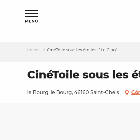
Aller
au
contenu
MENÚ
principal
Inicio
CinéToile sous les étoiles : "Le Clan"
a
CinéToile sous les é
le Bourg, le Bourg, 46160 Saint-Chels
Cóm