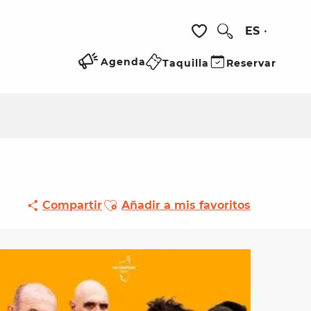
ES
Buscar
Voir les favoris
Agenda
Taquilla
Reservar
Ajouter aux favoris
Compartir
Añadir a mis favoritos