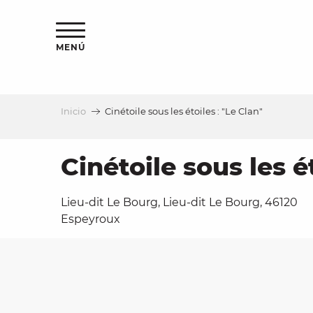
Aller
au
contenu
MENÚ
principal
Inicio
Cinétoile sous les étoiles : "Le Clan"
a
Cinétoile sous les ét
Lieu-dit Le Bourg, Lieu-dit Le Bourg, 46120
Espeyroux