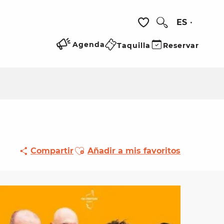
ES
Buscar
Voir les favoris
Agenda
Taquilla
Reservar
Ajouter aux favoris
Compartir
Añadir a mis favoritos