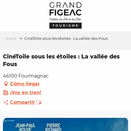
Aller
au
contenu
principal
Inicio
CinéToile sous les étoiles : La vallée des Fous
CinéToile sous les étoiles : La vallée des
Fous
46100 Fourmagnac
Cómo llegar
¡Voy en tren!
Ajouter aux favoris
Compartir