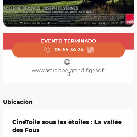
Horarios y datos de contacto
EVENTO TERMINADO
05 65 34 24
▒▒
www.astrolabe-grand-figeac.fr
Ubicación
CinéToile sous les étoiles : La vallée
des Fous