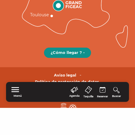
GRAND
FIGEAC
Toulouse
¿Cómo llegar ? -
Aviso legal
Política de protección de datos.
Menú
Agenda
Buscar
Taquilla
Reservar
INICIO