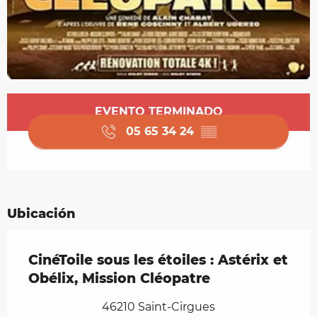
Horarios y datos de contacto
EVENTO TERMINADO
05 65 34 24
▒▒
Ubicación
CinéToile sous les étoiles : Astérix et
Obélix, Mission Cléopatre
46210 Saint-Cirgues