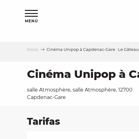
Aller
au
contenu
MENÚ
principal
Inicio
Cinéma Unipop à Capdenac-Gare : Le Gâteau
a
Cinéma Unipop à Ca
salle Atmosphère, salle Atmosphère, 12700
Capdenac-Gare
Tarifas