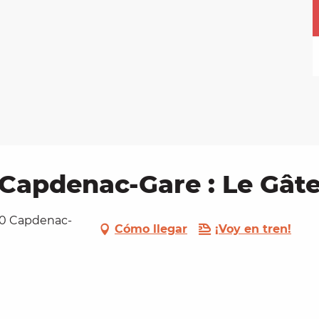
Capdenac-Gare : Le Gâte
00 Capdenac-
Cómo llegar
¡Voy en tren!