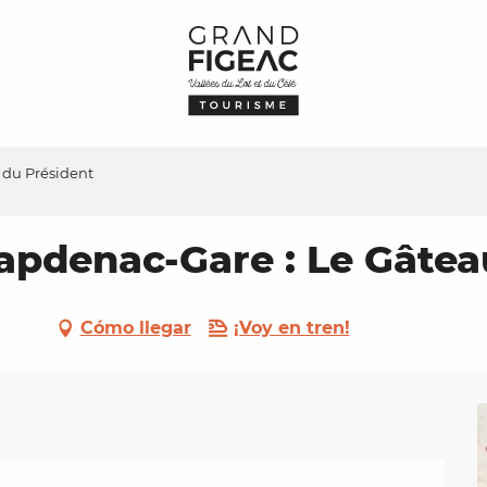
 du Président
pdenac-Gare : Le Gâtea
Cómo llegar
¡Voy en tren!