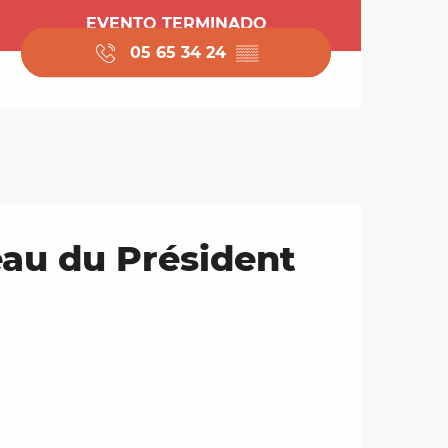
Horarios y datos de 
EVENTO TERMINADO
05 65 34 24
▒▒
au du Président