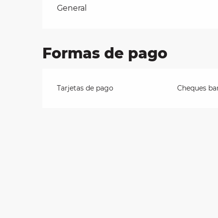
Tarifas 2026
General
les
ra
Formas de pago
 y
Tarjetas de pago
Cheques ban