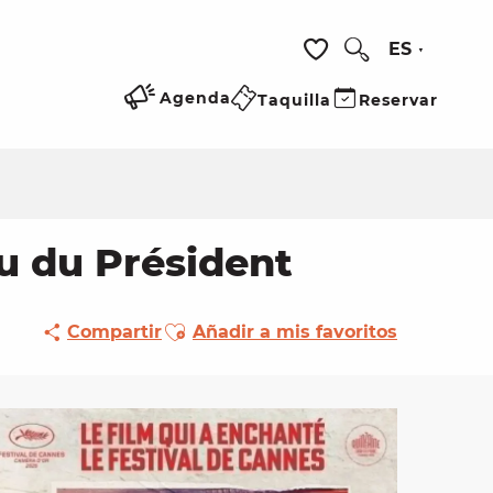
ES
Buscar
Voir les favoris
Agenda
Taquilla
Reservar
u du Président
Ajouter aux favoris
Compartir
Añadir a mis favoritos