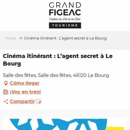
Aller
au
contenu
principal
Inicio
Cinéma itinérant : L’agent secret à Le Bourg
Cinéma itinérant : L’agent secret à Le
Bourg
Salle des fêtes, Salle des fêtes, 46120 Le Bourg
Cómo llegar
¡Voy en tren!
Ajouter aux favoris
Compartir