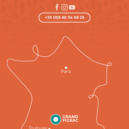
+33 (0)5 65 34 06 25
Paris
GRAND
FIGEAC
Toulouse