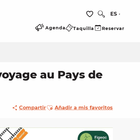
ES
Buscar
Voir les favoris
Agenda
Taquilla
Reservar
 voyage au Pays de
Ajouter aux favoris
Compartir
Añadir a mis favoritos