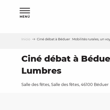
Aller
au
contenu
MENÚ
principal
Inicio
Ciné débat à Béduer : Mobilités rurales, un 
a
Ciné débat à Béduer
Lumbres
Salle des fêtes, Salle des fêtes, 46100 Béduer