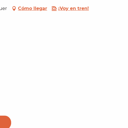
duer
Cómo llegar
¡Voy en tren!