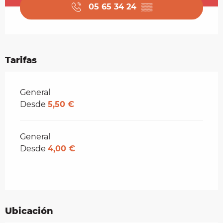
05 65 34 24
▒▒
Tarifas
Tarifas 2026
General
Desde
5,50 €
General
Desde
4,00 €
Ubicación