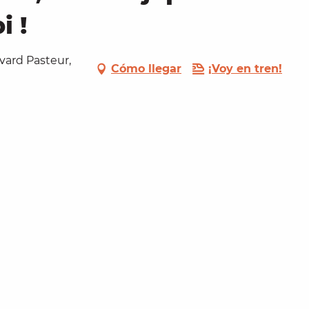
i !
vard Pasteur,
Cómo llegar
¡Voy en tren!