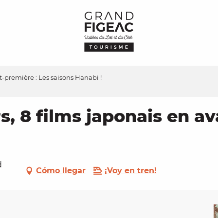
t-première : Les saisons Hanabi !
rs, 8 films japonais en a
d
Cómo llegar
¡Voy en tren!