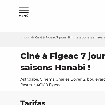
Aller
au
contenu
MENÚ
principal
Inicio
Ciné à Figeac 7 jours, 8 films japonais en avan
a
Ciné à Figeac 7 jou
saisons Hanabi !
Astrolabe, Cinéma Charles Boyer, 2, boulevar
Pasteur, 46100 Figeac
Tarifas