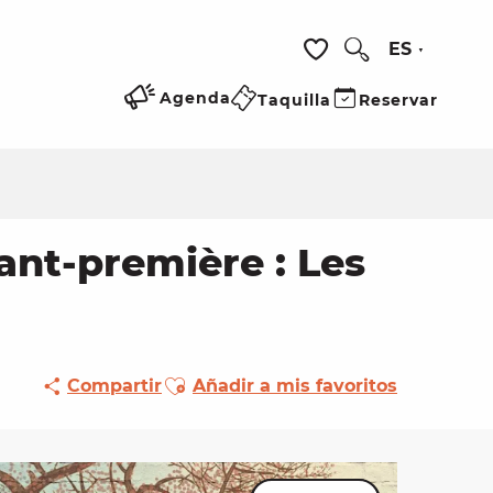
ES
Buscar
Voir les favoris
Agenda
Taquilla
Reservar
vant-première : Les
Ajouter aux favoris
Compartir
Añadir a mis favoritos