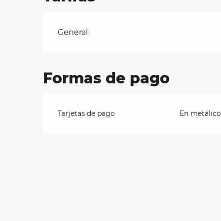
les
Tarifas 2026
General
ra
 y
Formas de pago
Tarjetas de pago
En metálico