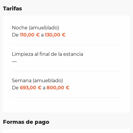
Tarifas
Tarifas 2026
Noche (amueblado)
De
110,00 €
a
130,00 €
Limpieza al final de la estancia
—
Semana (amueblado)
De
693,00 €
a
800,00 €
Formas de pago