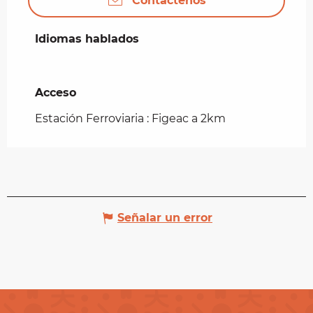
Contáctenos
Idiomas hablados
Idiomas hablados
Acceso
Acceso
Estación Ferroviaria : Figeac a 2km
Señalar un error