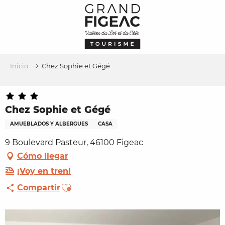
Aller
au
contenu
principal
Inicio
Chez Sophie et Gégé
Chez Sophie et Gégé
AMUEBLADOS Y ALBERGUES
CASA
9 Boulevard Pasteur, 46100 Figeac
Cómo llegar
¡Voy en tren!
Ajouter aux favoris
Compartir