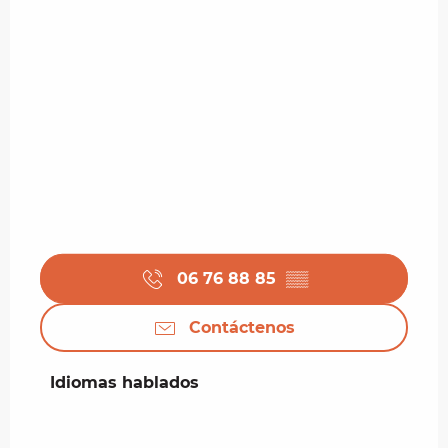
06 76 88 85
▒▒
Contáctenos
Idiomas hablados
Idiomas hablados