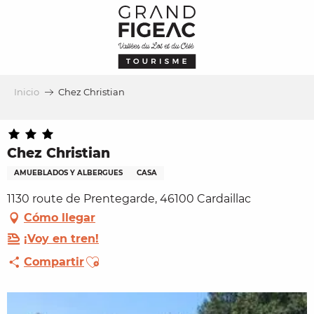
Aller
au
contenu
principal
Inicio
Chez Christian
Chez Christian
AMUEBLADOS Y ALBERGUES
CASA
1130 route de Prentegarde, 46100 Cardaillac
Cómo llegar
¡Voy en tren!
Ajouter aux favoris
Compartir