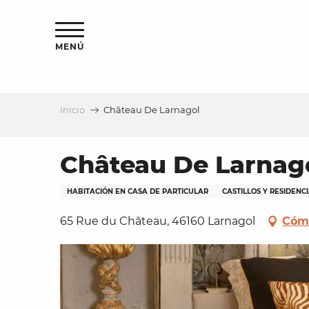
Aller
au
contenu
MENÚ
principal
Inicio
Château De Larnagol
a
Château De Larnag
HABITACIÓN EN CASA DE PARTICULAR
CASTILLOS Y RESIDENCI
65 Rue du Château, 46160 Larnagol
Cómo