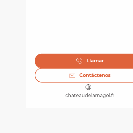
Llamar
Contáctenos
chateaudelarnagol.fr