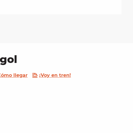
gol
Cómo llegar
¡Voy en tren!