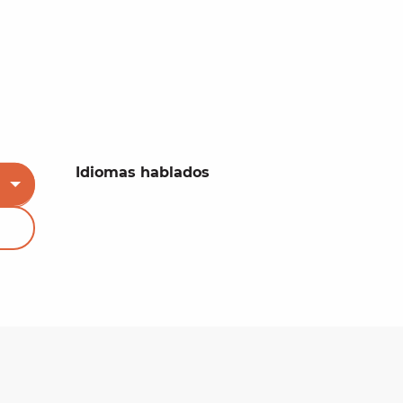
Idiomas hablados
Idiomas hablados