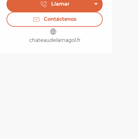
Llamar
Contáctenos
chateaudelarnagol.fr