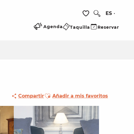
ES
Buscar
Voir les favoris
Agenda
Taquilla
Reservar
Ajouter aux favoris
Compartir
Añadir a mis favoritos