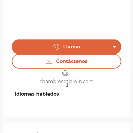
Llamar
Contáctenos
chambresetjardin.com
Idiomas hablados
Idiomas hablados