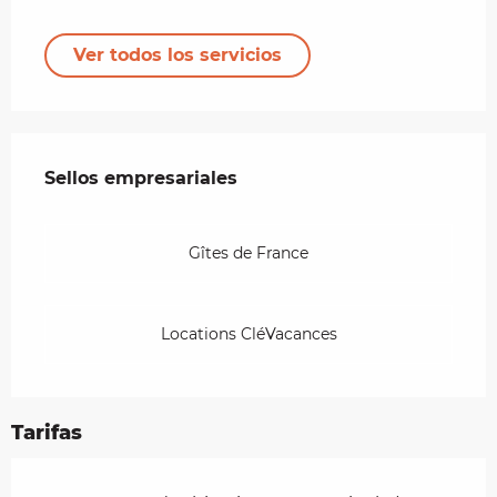
Ver todos los servicios
Oferta de prestaciones
Sellos empresariales
Sellos empresariales
Gîtes de France
Locations CléVacances
Tarifas