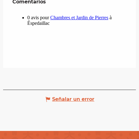
Comentarios
Comentarios
Señalar un error