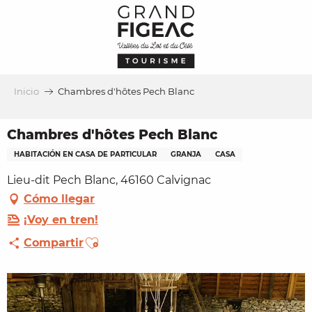
Aller
au
contenu
principal
Inicio
Chambres d'hôtes Pech Blanc
Chambres d'hôtes Pech Blanc
HABITACIÓN EN CASA DE PARTICULAR
GRANJA
CASA
Lieu-dit Pech Blanc, 46160 Calvignac
Cómo llegar
¡Voy en tren!
Ajouter aux favoris
Compartir