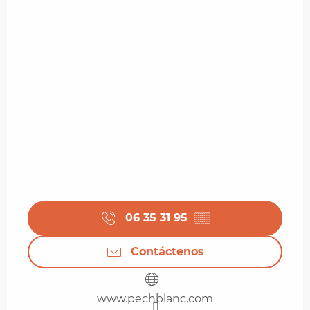
06 35 31 95
▒▒
Contáctenos
www.pechblanc.com