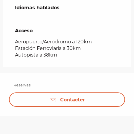
Idiomas hablados
Idiomas hablados
Acceso
Acceso
Aeropuerto/Aeródromo a 120km
Estación Ferroviaria a 30km
Autopista a 38km
Reservas
Contacter