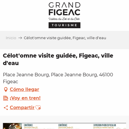
Aller
au
contenu
principal
Inicio
Célot'omne visite guidée, Figeac, ville d'eau
Célot'omne visite guidée, Figeac, ville
d'eau
Place Jeanne Bourg, Place Jeanne Bourg, 46100
Figeac
Cómo llegar
¡Voy en tren!
Ajouter aux favoris
Compartir