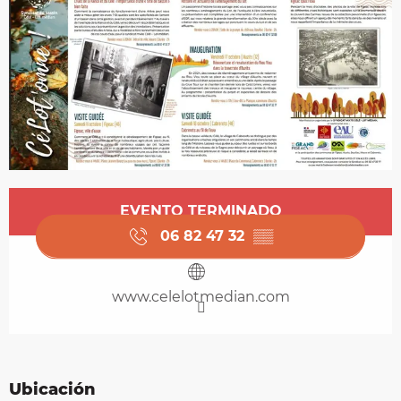
Horarios y datos de contacto
EVENTO TERMINADO
06 82 47 32
▒▒
www.celelotmedian.com
Ubicación