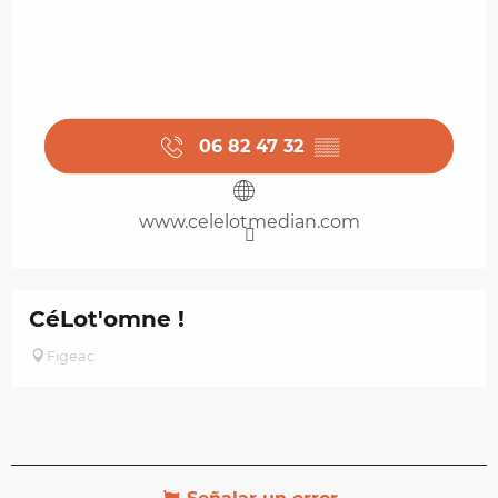
06 82 47 32
▒▒
www.celelotmedian.com
CéLot'omne !
Figeac