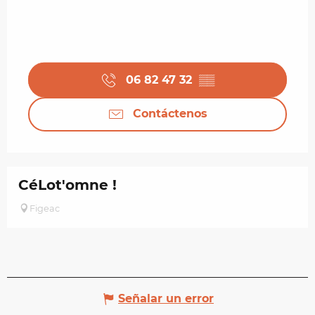
06 82 47 32
▒▒
Contáctenos
CéLot'omne !
Figeac
Señalar un error