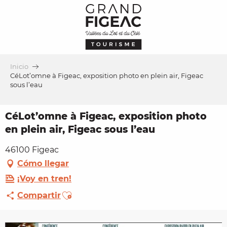
Aller
au
contenu
principal
Inicio
CéLot’omne à Figeac, exposition photo en plein air, Figeac
sous l’eau
CéLot’omne à Figeac, exposition photo
en plein air, Figeac sous l’eau
46100 Figeac
Cómo llegar
¡Voy en tren!
Ajouter aux favoris
Compartir