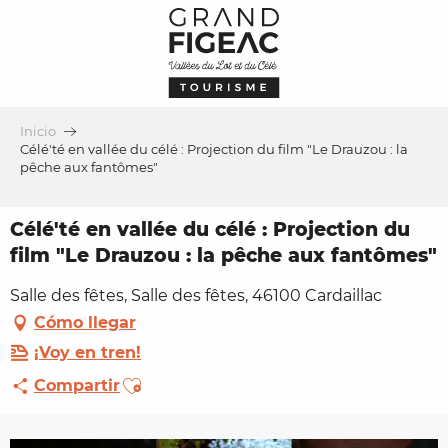
Aller
au
contenu
principal
Inicio
Célé'té en vallée du célé : Projection du film "Le Drauzou : la
pêche aux fantômes"
Célé'té en vallée du célé : Projection du
film "Le Drauzou : la pêche aux fantômes"
Salle des fêtes, Salle des fêtes, 46100 Cardaillac
Cómo llegar
¡Voy en tren!
Ajouter aux favoris
Compartir