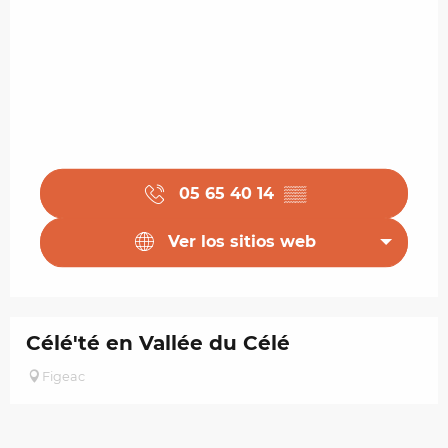
05 65 40 14
▒▒
Ver los sitios web
Célé'té en Vallée du Célé
Figeac