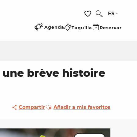
ES
Buscar
Voir les favoris
Agenda
Taquilla
Reservar
, une brève histoire
Ajouter aux favoris
Compartir
Añadir a mis favoritos