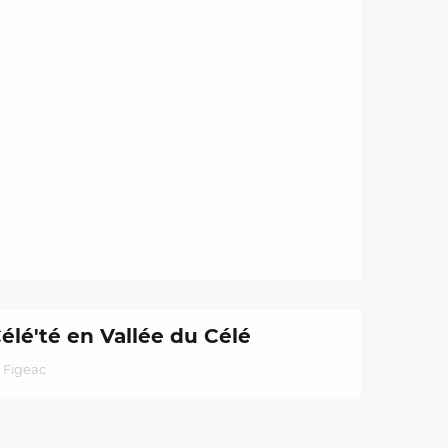
élé'té en Vallée du Célé
Figeac