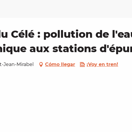
du Célé : pollution de l'e
hique aux stations d'épu
nt-Jean-Mirabel
Cómo llegar
¡Voy en tren!