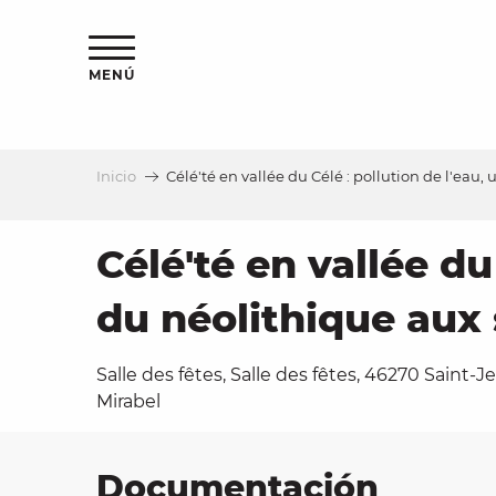
Aller
au
contenu
MENÚ
principal
Inicio
Célé'té en vallée du Célé : pollution de l'eau,
a
Célé'té en vallée du
du néolithique aux 
Salle des fêtes, Salle des fêtes, 46270 Saint-J
Mirabel
Documentación