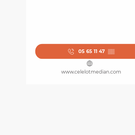
05 65 11 47
▒▒
www.celelotmedian.com