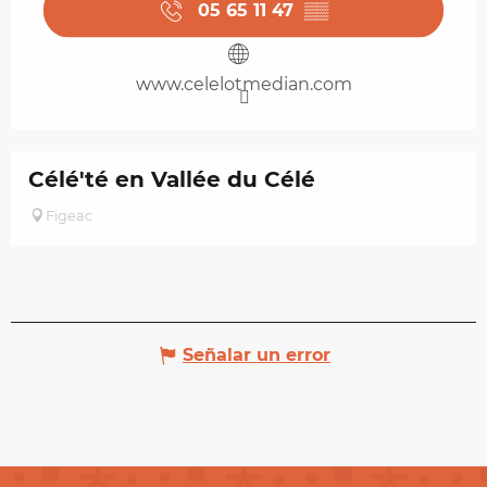
05 65 11 47
▒▒
www.celelotmedian.com
Célé'té en Vallée du Célé
Figeac
Señalar un error