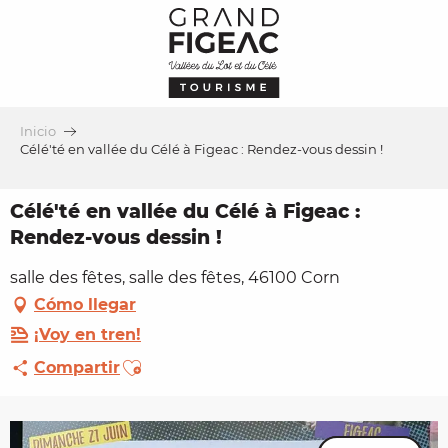
Aller
au
contenu
principal
Inicio
Célé'té en vallée du Célé à Figeac : Rendez-vous dessin !
Célé'té en vallée du Célé à Figeac :
Rendez-vous dessin !
salle des fêtes, salle des fêtes, 46100 Corn
Cómo llegar
¡Voy en tren!
Ajouter aux favoris
Compartir