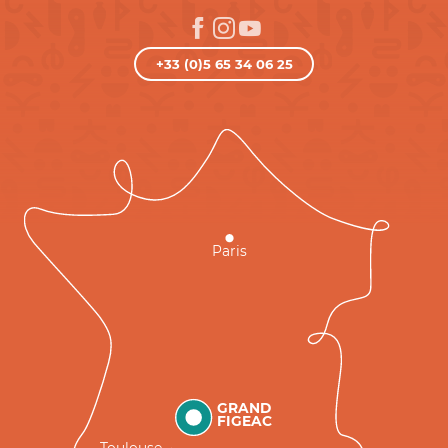
+33 (0)5 65 34 06 25
Paris
GRAND
FIGEAC
Toulouse