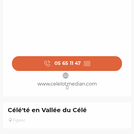
05 65 11 47
▒▒
www.celelotmedian.com
Célé'té en Vallée du Célé
Figeac