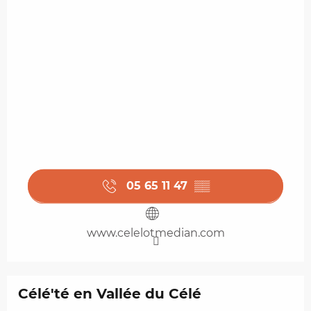
05 65 11 47
▒▒
www.celelotmedian.com
Célé'té en Vallée du Célé