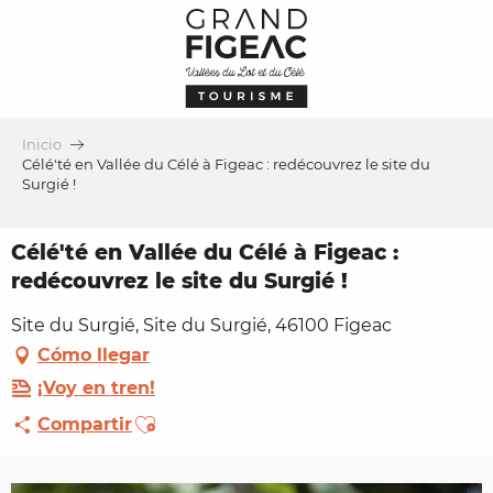
Aller
au
contenu
principal
Inicio
Célé'té en Vallée du Célé à Figeac : redécouvrez le site du
Surgié !
Célé'té en Vallée du Célé à Figeac :
redécouvrez le site du Surgié !
Site du Surgié, Site du Surgié, 46100 Figeac
Cómo llegar
¡Voy en tren!
Ajouter aux favoris
Compartir