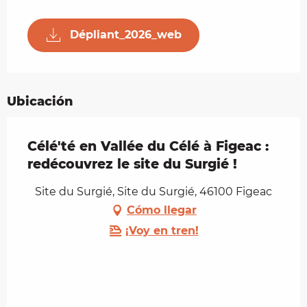
Dépliant_2026_web
Ubicación
Célé'té en Vallée du Célé à Figeac :
redécouvrez le site du Surgié !
Site du Surgié, Site du Surgié, 46100 Figeac
Cómo llegar
¡Voy en tren!