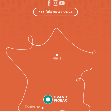
+33 (0)5 65 34 06 25
Paris
GRAND
FIGEAC
Toulouse