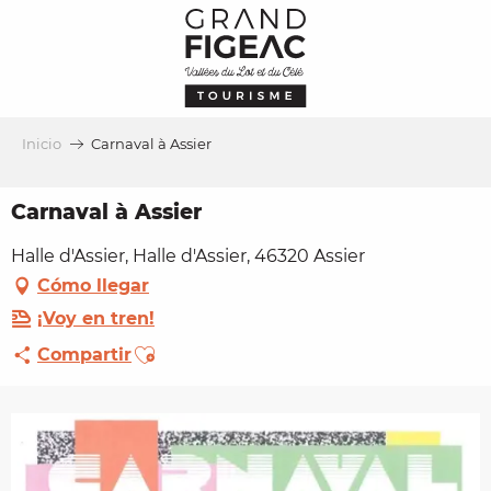
Aller
au
contenu
principal
Inicio
Carnaval à Assier
Carnaval à Assier
Halle d'Assier, Halle d'Assier, 46320 Assier
Cómo llegar
¡Voy en tren!
Ajouter aux favoris
Compartir