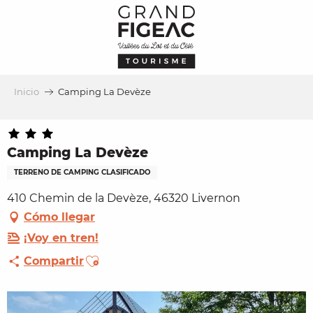
Aller
au
contenu
principal
Inicio
Camping La Devèze
Camping La Devèze
TERRENO DE CAMPING CLASIFICADO
410 Chemin de la Devèze, 46320 Livernon
Cómo llegar
¡Voy en tren!
Ajouter aux favoris
Compartir