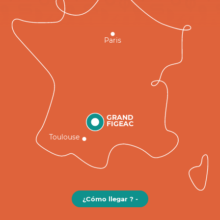
Paris
GRAND
FIGEAC
Toulouse
¿Cómo llegar ? -