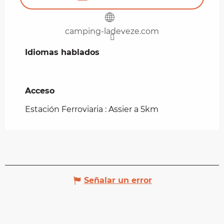
camping-ladeveze.com
Idiomas hablados
Idiomas hablados
Acceso
Acceso
Estación Ferroviaria : Assier a 5km
Señalar un error