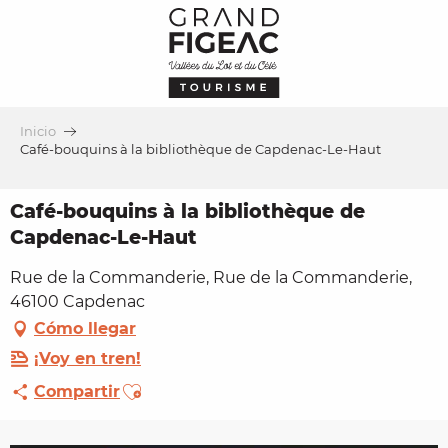
Aller
au
contenu
principal
Inicio
Café-bouquins à la bibliothèque de Capdenac-Le-Haut
Café-bouquins à la bibliothèque de
Capdenac-Le-Haut
Rue de la Commanderie, Rue de la Commanderie,
46100 Capdenac
Cómo llegar
¡Voy en tren!
Ajouter aux favoris
Compartir