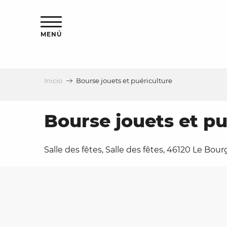
Aller
au
contenu
MENÚ
principal
Inicio
Bourse jouets et puériculture
a
Bourse jouets et pu
Salle des fêtes, Salle des fêtes, 46120 Le Bour