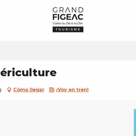
ériculture
g
Cómo llegar
¡Voy en tren!