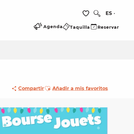
ES
Buscar
Voir les favoris
Agenda
Taquilla
Reservar
Ajouter aux favoris
Compartir
Añadir a mis favoritos