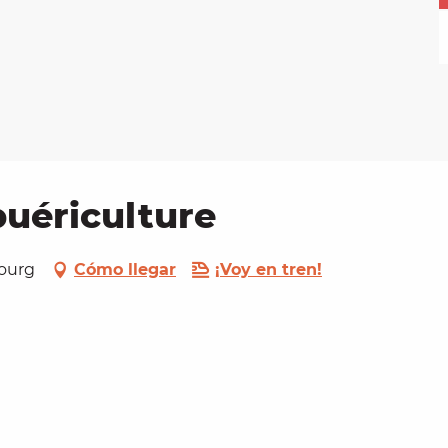
puériculture
Bourg
Cómo llegar
¡Voy en tren!