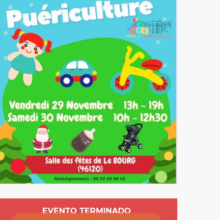
Horarios y datos de 
EVENTO TERMINADO