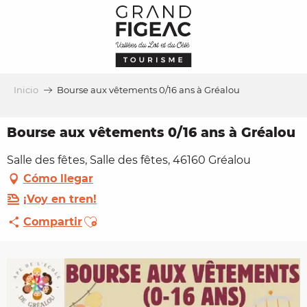
Aller
au
contenu
principal
Inicio
Bourse aux vêtements 0/16 ans à Gréalou
Bourse aux vêtements 0/16 ans à Gréalou
Salle des fêtes, Salle des fêtes, 46160 Gréalou
Cómo llegar
¡Voy en tren!
Ajouter aux favoris
Compartir