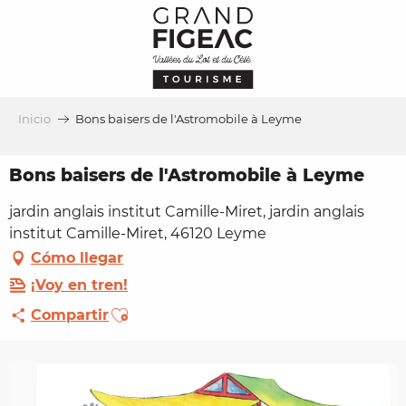
Aller
au
contenu
principal
Inicio
Bons baisers de l'Astromobile à Leyme
Bons baisers de l'Astromobile à Leyme
jardin anglais institut Camille-Miret, jardin anglais
institut Camille-Miret, 46120 Leyme
Cómo llegar
¡Voy en tren!
Ajouter aux favoris
Compartir