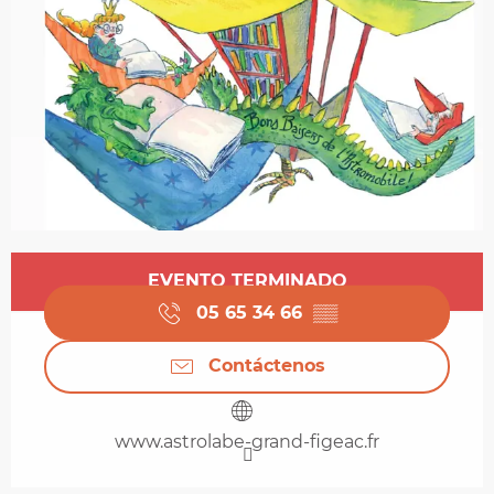
Horarios y datos de contacto
EVENTO TERMINADO
05 65 34 66
▒▒
Contáctenos
www.astrolabe-grand-figeac.fr