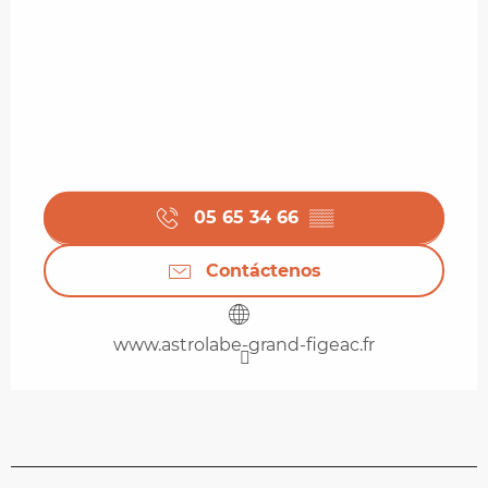
05 65 34 66
▒▒
Contáctenos
www.astrolabe-grand-figeac.fr