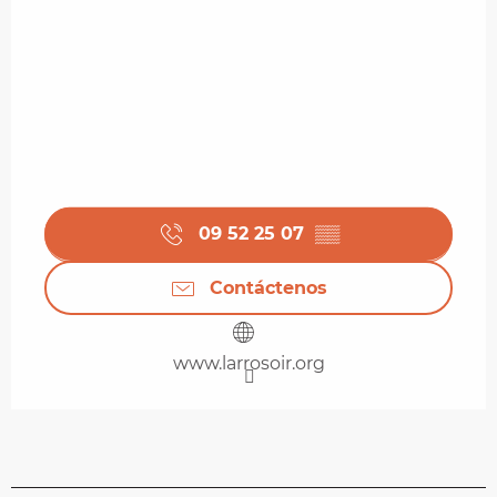
09 52 25 07
▒▒
Contáctenos
www.larrosoir.org