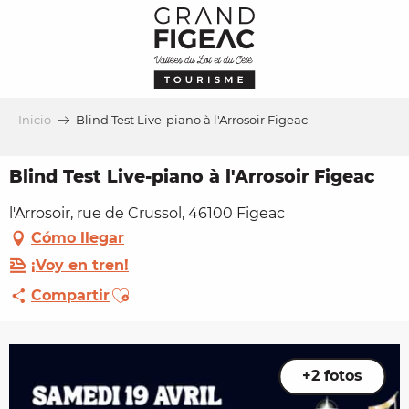
Aller
au
contenu
principal
Inicio
Blind Test Live-piano à l'Arrosoir Figeac
Blind Test Live-piano à l'Arrosoir Figeac
l'Arrosoir, rue de Crussol, 46100 Figeac
Cómo llegar
¡Voy en tren!
Ajouter aux favoris
Compartir
+2 fotos