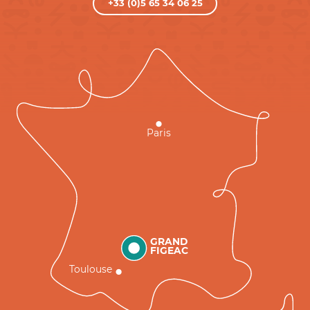
+33 (0)5 65 34 06 25
Paris
GRAND
FIGEAC
Toulouse