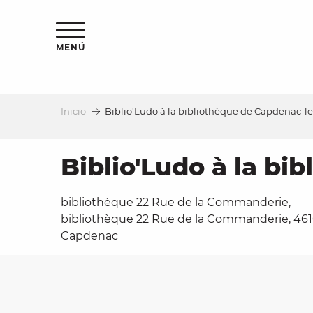
Aller
au
contenu
MENÚ
principal
Inicio
Biblio'Ludo à la bibliothèque de Capdenac-l
a
Biblio'Ludo à la bi
bibliothèque 22 Rue de la Commanderie,
bibliothèque 22 Rue de la Commanderie, 46
Capdenac