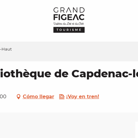
e-Haut
bliothèque de Capdenac-
100
Cómo llegar
¡Voy en tren!