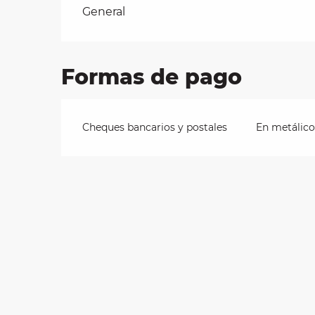
Tarifas 2026
General
les
ra
Formas de pago
 y
Cheques bancarios y postales
En metálico