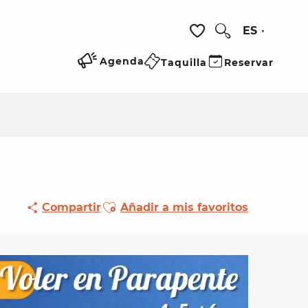
ES
Buscar
Voir les favoris
Agenda
Taquilla
Reservar
Ajouter aux favoris
Compartir
Añadir a mis favoritos