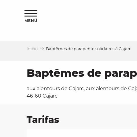
Aller
au
contenu
MENÚ
principal
Inicio
Baptêmes de parapente solidaires à Cajarc
a
Baptêmes de parape
aux alentours de Cajarc, aux alentours de Caja
46160 Cajarc
Tarifas