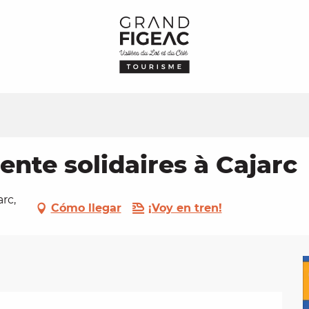
nte solidaires à Cajarc
rc,
Cómo llegar
¡Voy en tren!