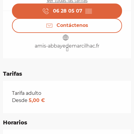
Ver todas las tarifas
06 28 05 07
▒▒
Contáctenos
amis-abbayedemarcilhac.fr
Tarifas
Tarifas 2026
Tarifa adulto
Desde
5,00 €
Horarios