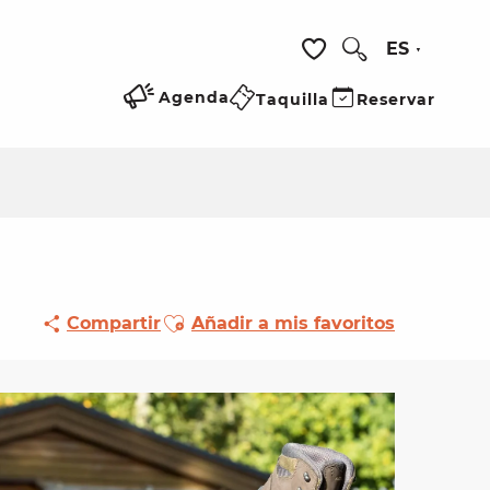
ES
Buscar
Voir les favoris
Agenda
Taquilla
Reservar
Ajouter aux favoris
Compartir
Añadir a mis favoritos