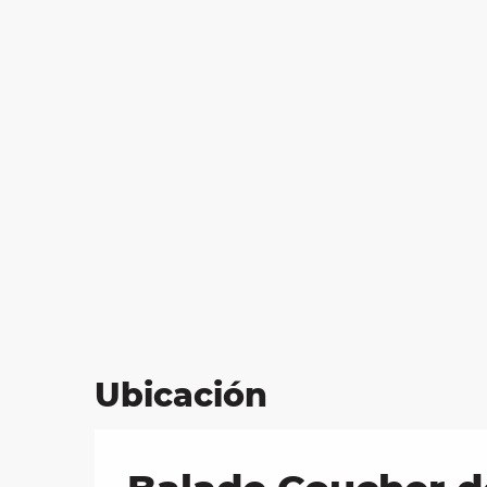
les
ra
 y
Ubicación