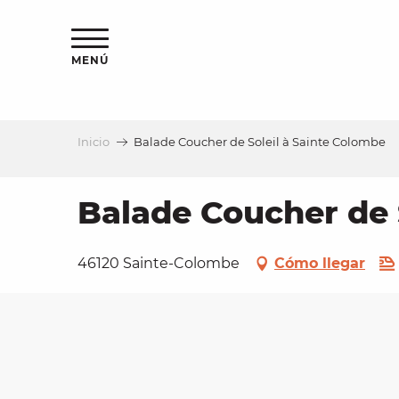
Aller
au
contenu
MENÚ
principal
Inicio
Balade Coucher de Soleil à Sainte Colombe
a
Balade Coucher de 
46120 Sainte-Colombe
Cómo llegar