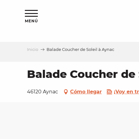
Aller
au
contenu
MENÚ
principal
Inicio
Balade Coucher de Soleil à Aynac
a
Balade Coucher de 
46120 Aynac
Cómo llegar
¡Voy en t