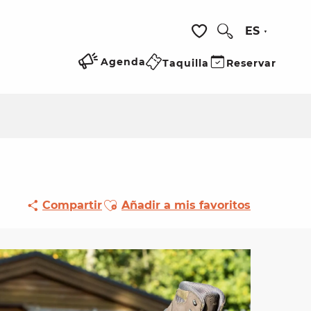
ES
Buscar
Voir les favoris
Agenda
Taquilla
Reservar
Ajouter aux favoris
Compartir
Añadir a mis favoritos