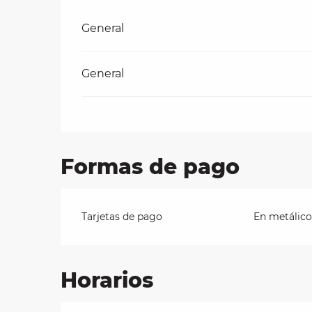
Tarifas 2026
General
les
ra
General
 y
Formas de pago
Tarjetas de pago
En metálico
Horarios