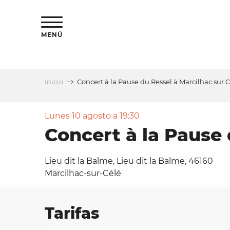
Aller
au
contenu
MENÚ
principal
Inicio
Concert à la Pause du Ressel à Marcilhac sur Cé
a
Lunes 10 agosto a 19:30
Concert à la Pause 
Lieu dit la Balme, Lieu dit la Balme, 46160
Marcilhac-sur-Célé
Tarifas