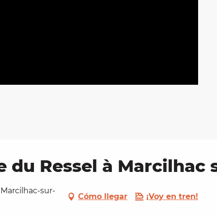
 du Ressel à Marcilhac s
 Marcilhac-sur-
Cómo llegar
¡Voy en tren!