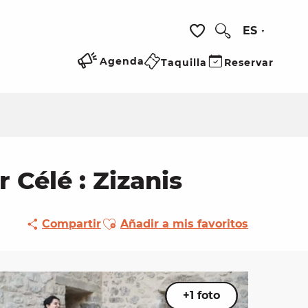
ES
Buscar
Voir les favoris
Agenda
Taquilla
Reservar
 Célé : Zizanis
Ajouter aux favoris
Compartir
Añadir a mis favoritos
+1 foto