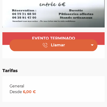
Horarios y datos de contacto
EVENTO TERMINADO
Llamar
Tarifas
Tarifas 2026
General
Desde
6,00 €