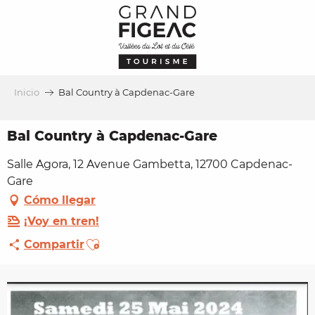
Aller
au
contenu
principal
Inicio
Bal Country à Capdenac-Gare
Bal Country à Capdenac-Gare
Salle Agora, 12 Avenue Gambetta, 12700 Capdenac-
Gare
Cómo llegar
¡Voy en tren!
Ajouter aux favoris
Compartir