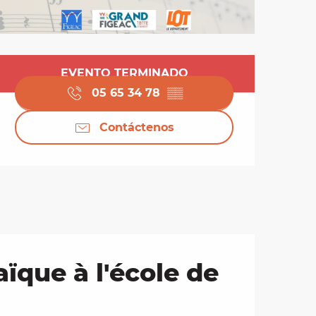
Horarios y datos de 
EVENTO TERMINADO
05 65 34 78
▒▒
Contáctenos
aïque à l'école de