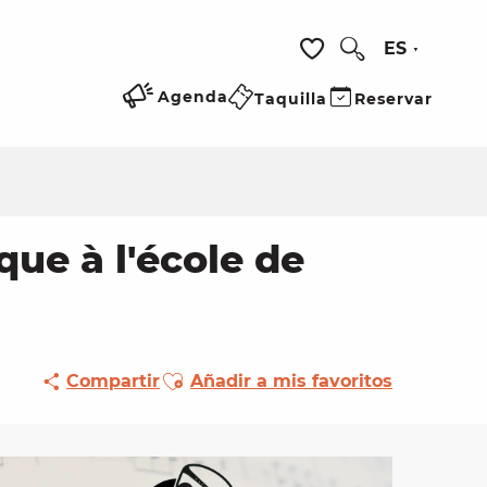
ES
Buscar
Voir les favoris
Agenda
Taquilla
Reservar
que à l'école de
Ajouter aux favoris
Compartir
Añadir a mis favoritos