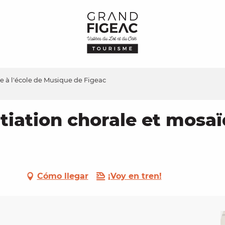
ue à l'école de Musique de Figeac
itiation chorale et mosaï
Cómo llegar
¡Voy en tren!