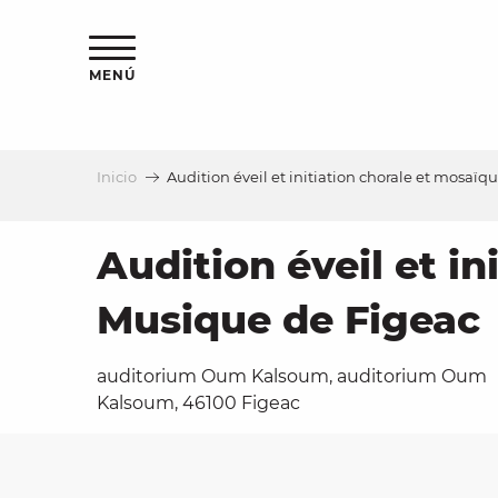
Aller
au
contenu
MENÚ
principal
Inicio
Audition éveil et initiation chorale et mosaïq
a
Audition éveil et in
Musique de Figeac
auditorium Oum Kalsoum, auditorium Oum
Kalsoum, 46100 Figeac