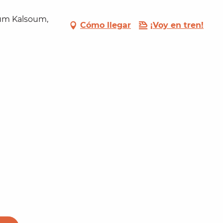
um Kalsoum,
Cómo llegar
¡Voy en tren!